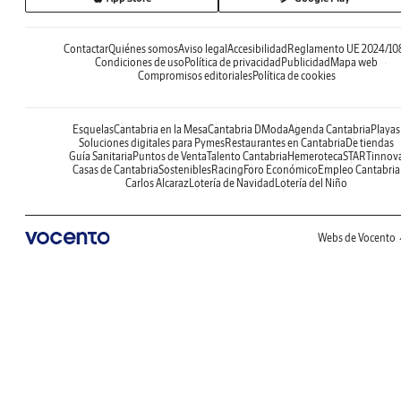
Contactar
Quiénes somos
Aviso legal
Accesibilidad
Reglamento UE 2024/10
Condiciones de uso
Política de privacidad
Publicidad
Mapa web
Compromisos editoriales
Política de cookies
Esquelas
Cantabria en la Mesa
Cantabria DModa
Agenda Cantabria
Playas
Soluciones digitales para Pymes
Restaurantes en Cantabria
De tiendas
Guía Sanitaria
Puntos de Venta
Talento Cantabria
Hemeroteca
STARTinnov
Casas de Cantabria
Sostenibles
Racing
Foro Económico
Empleo Cantabria
Carlos Alcaraz
Lotería de Navidad
Lotería del Niño
Webs de Vocento