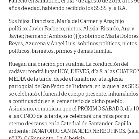
Falleció en Santander, el día 7 de agosto de 2019, a los 9
años de edad, habiendo recibido los SS.SS. y la B.A.
Sus hijos: Francisco, María del Carmen y Ana; hijo
político: Javier Pacheco; nietos: Alexia, Ricardo, Ana y
Javier; hermano: Ambrosio (†); sobrinos: María Dolores
Reyes, Azucena y Ángel Luis; sobrinos políticos, nietos
políticos, bisnietos, primos y demás familia,
Ruegan una oración por su alma. La conducción del
cadáver tendrá lugar HOY, JUEVES, día 8, a las CUATRO 
MEDIA de la tarde, desde el tanatorio, a la iglesia
parroquial de San Pedro de Tudanca, en la que a las SEIS
se celebrará el funeral de cuerpo presente, inhumándos
a continuación en el cementerio de dicho pueblo.
Asimismo, comunican que el PRÓXIMO SÁBADO, día 10
a las CINCO de la tarde, se celebrará una misa por su
eterno descanso en la Catedral de Santander. Capilla
ardiente: TANATORIO SANTANDER NEREO HNOS. (sala
nº 12). C/ Repuente - La Albericia.