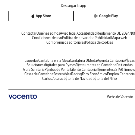
Descargar la app
App Store
Google Play
Contactar
Quiénes somos
Aviso legal
Accesibilidad
Reglamento UE 2024/10
Condiciones de uso
Política de privacidad
Publicidad
Mapa web
Compromisos editoriales
Política de cookies
Esquelas
Cantabria en la Mesa
Cantabria DModa
Agenda Cantabria
Playas
Soluciones digitales para Pymes
Restaurantes en Cantabria
De tiendas
Guía Sanitaria
Puntos de Venta
Talento Cantabria
Hemeroteca
STARTinnov
Casas de Cantabria
Sostenibles
Racing
Foro Económico
Empleo Cantabria
Carlos Alcaraz
Lotería de Navidad
Lotería del Niño
Webs de Vocento