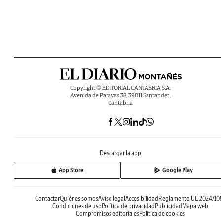
Copyright © EDITORIAL CANTABRIA S.A.
Avenida de Parayas 38, 39011 Santander ,
Cantabria
Descargar la app
App Store
Google Play
Contactar
Quiénes somos
Aviso legal
Accesibilidad
Reglamento UE 2024/10
Condiciones de uso
Política de privacidad
Publicidad
Mapa web
Compromisos editoriales
Política de cookies