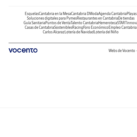
Esquelas
Cantabria en la Mesa
Cantabria DModa
Agenda Cantabria
Playas
Soluciones digitales para Pymes
Restaurantes en Cantabria
De tiendas
Guía Sanitaria
Puntos de Venta
Talento Cantabria
Hemeroteca
STARTinnov
Casas de Cantabria
Sostenibles
Racing
Foro Económico
Empleo Cantabria
Carlos Alcaraz
Lotería de Navidad
Lotería del Niño
Webs de Vocento