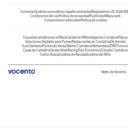
Contactar
Quiénes somos
Aviso legal
Accesibilidad
Reglamento UE 2024/10
Condiciones de uso
Política de privacidad
Publicidad
Mapa web
Compromisos editoriales
Política de cookies
Esquelas
Cantabria en la Mesa
Cantabria DModa
Agenda Cantabria
Playas
Soluciones digitales para Pymes
Restaurantes en Cantabria
De tiendas
Guía Sanitaria
Puntos de Venta
Talento Cantabria
Hemeroteca
STARTinnov
Casas de Cantabria
Sostenibles
Racing
Foro Económico
Empleo Cantabria
Carlos Alcaraz
Lotería de Navidad
Lotería del Niño
Webs de Vocento