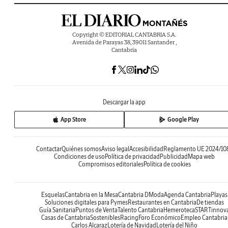
Copyright © EDITORIAL CANTABRIA S.A.
Avenida de Parayas 38, 39011 Santander ,
Cantabria
Descargar la app
App Store
Google Play
Contactar
Quiénes somos
Aviso legal
Accesibilidad
Reglamento UE 2024/10
Condiciones de uso
Política de privacidad
Publicidad
Mapa web
Compromisos editoriales
Política de cookies
Esquelas
Cantabria en la Mesa
Cantabria DModa
Agenda Cantabria
Playas
Soluciones digitales para Pymes
Restaurantes en Cantabria
De tiendas
Guía Sanitaria
Puntos de Venta
Talento Cantabria
Hemeroteca
STARTinnov
Casas de Cantabria
Sostenibles
Racing
Foro Económico
Empleo Cantabria
Carlos Alcaraz
Lotería de Navidad
Lotería del Niño