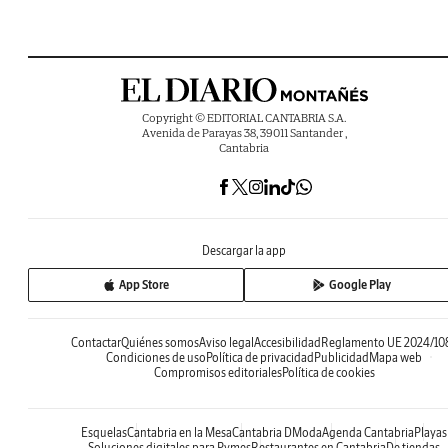
Copyright © EDITORIAL CANTABRIA S.A.
Avenida de Parayas 38, 39011 Santander ,
Cantabria
Descargar la app
App Store
Google Play
Contactar
Quiénes somos
Aviso legal
Accesibilidad
Reglamento UE 2024/10
Condiciones de uso
Política de privacidad
Publicidad
Mapa web
Compromisos editoriales
Política de cookies
Esquelas
Cantabria en la Mesa
Cantabria DModa
Agenda Cantabria
Playas
Soluciones digitales para Pymes
Restaurantes en Cantabria
De tiendas