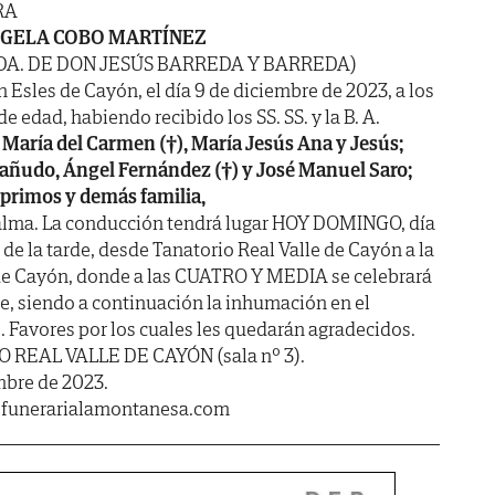
RA
GELA COBO MARTÍNEZ
VDA. DE DON JESÚS BARREDA Y BARREDA)
n Esles de Cayón, el día 9 de diciembre de 2023, a los
e edad, habiendo recibido los SS. SS. y la B. A.
, María del Carmen (†), María Jesús Ana y Jesús;
 Sañudo, Ángel Fernández (†) y José Manuel Saro;
, primos y demás familia,
alma. La conducción tendrá lugar HOY DOMINGO, día
e la tarde, desde Tanatorio Real Valle de Cayón a la
s de Cayón, donde a las CUATRO Y MEDIA se celebrará
te, siendo a continuación la inhumación en el
 Favores por los cuales les quedarán agradecidos.
IO REAL VALLE DE CAYÓN (sala nº 3).
mbre de 2023.
.funerarialamontanesa.com