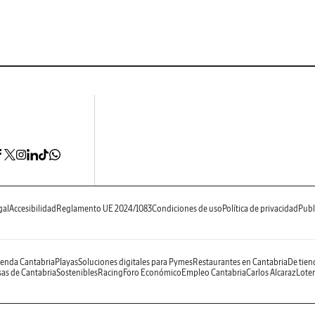
gal
Accesibilidad
Reglamento UE 2024/1083
Condiciones de uso
Política de privacidad
Publ
enda Cantabria
Playas
Soluciones digitales para Pymes
Restaurantes en Cantabria
De tien
as de Cantabria
Sostenibles
Racing
Foro Económico
Empleo Cantabria
Carlos Alcaraz
Loter