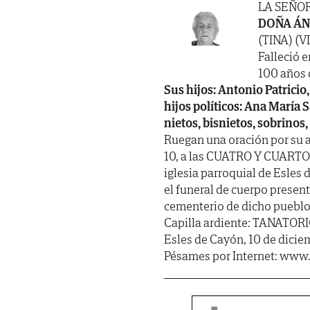
LA SEÑO
DOÑA ÁN
(TINA) (
Falleció e
100 años d
Sus hijos: Antonio Patricio
hijos políticos: Ana María
nietos, bisnietos, sobrinos
Ruegan una oración por su 
10, a las CUATRO Y CUARTO d
iglesia parroquial de Esle
el funeral de cuerpo presen
cementerio de dicho pueblo.
Capilla ardiente: TANATOR
Esles de Cayón, 10 de dicie
Pésames por Internet: www