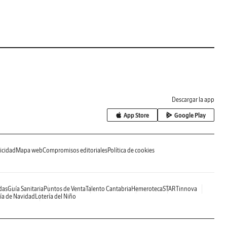
Descargar la app
App Store
Google Play
icidad
Mapa web
Compromisos editoriales
Política de cookies
das
Guía Sanitaria
Puntos de Venta
Talento Cantabria
Hemeroteca
STARTinnova
ía de Navidad
Lotería del Niño