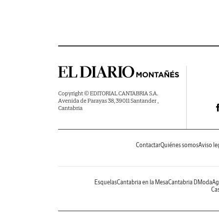
Copyright © EDITORIAL CANTABRIA S.A.
Avenida de Parayas 38, 39011 Santander ,
Cantabria
Contactar
Quiénes somos
Aviso le
Esquelas
Cantabria en la Mesa
Cantabria DModa
Ag
Cas