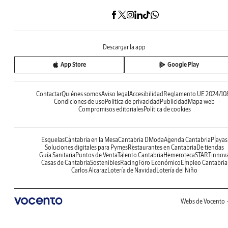
Descargar la app
App Store
Google Play
Contactar
Quiénes somos
Aviso legal
Accesibilidad
Reglamento UE 2024/10
Condiciones de uso
Política de privacidad
Publicidad
Mapa web
Compromisos editoriales
Política de cookies
Esquelas
Cantabria en la Mesa
Cantabria DModa
Agenda Cantabria
Playas
Soluciones digitales para Pymes
Restaurantes en Cantabria
De tiendas
Guía Sanitaria
Puntos de Venta
Talento Cantabria
Hemeroteca
STARTinnov
Casas de Cantabria
Sostenibles
Racing
Foro Económico
Empleo Cantabria
Carlos Alcaraz
Lotería de Navidad
Lotería del Niño
Webs de Vocento