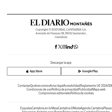
Copyright © EDITORIAL CANTABRIA S.A.
Avenida de Parayas 38, 39011 Santander ,
Cantabria
Descargar la app
App Store
Google Play
Contactar
Quiénes somos
Aviso legal
Accesibilidad
Reglamento UE 2024/10
Condiciones de uso
Política de privacidad
Publicidad
Mapa web
Compromisos editoriales
Política de cookies
Esquelas
Cantabria en la Mesa
Cantabria DModa
Agenda Cantabria
Playas
Soluciones digitales para Pymes
Restaurantes en Cantabria
De tiendas