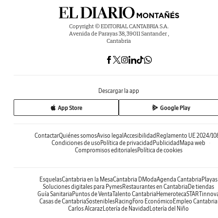
Copyright © EDITORIAL CANTABRIA S.A.
Avenida de Parayas 38, 39011 Santander ,
Cantabria
Descargar la app
App Store
Google Play
Contactar
Quiénes somos
Aviso legal
Accesibilidad
Reglamento UE 2024/10
Condiciones de uso
Política de privacidad
Publicidad
Mapa web
Compromisos editoriales
Política de cookies
Esquelas
Cantabria en la Mesa
Cantabria DModa
Agenda Cantabria
Playas
Soluciones digitales para Pymes
Restaurantes en Cantabria
De tiendas
Guía Sanitaria
Puntos de Venta
Talento Cantabria
Hemeroteca
STARTinnov
Casas de Cantabria
Sostenibles
Racing
Foro Económico
Empleo Cantabria
Carlos Alcaraz
Lotería de Navidad
Lotería del Niño