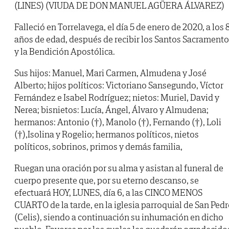
(LINES) (VIUDA DE DON MANUEL AGÜERA ÁLVAREZ)
Falleció en Torrelavega, el día 5 de enero de 2020, a los 
años de edad, después de recibir los Santos Sacrament
y la Bendición Apostólica.
Sus hijos: Manuel, Mari Carmen, Almudena y José
Alberto; hijos políticos: Victoriano Sansegundo, Víctor
Fernández e Isabel Rodríguez; nietos: Muriel, David y
Nerea; bisnietos: Lucía, Ángel, Álvaro y Almudena;
hermanos: Antonio (†), Manolo (†), Fernando (†), Loli
(†),Isolina y Rogelio; hermanos políticos, nietos
políticos, sobrinos, primos y demás familia,
Ruegan una oración por su alma y asistan al funeral de
cuerpo presente que, por su eterno descanso, se
efectuará HOY, LUNES, día 6, a las CINCO MENOS
CUARTO de la tarde, en la iglesia parroquial de San Ped
(Celis), siendo a continuación su inhumación en dicho