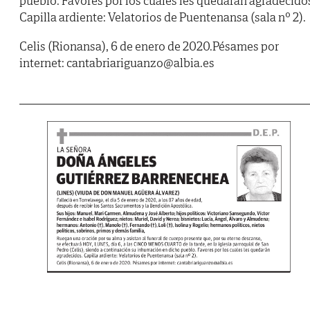
pueblo. Favores por los cuales les quedarán agradecido
Capilla ardiente: Velatorios de Puentenansa (sala nº 2).
Celis (Rionansa), 6 de enero de 2020.Pésames por
internet: cantabriariguanzo@albia.es