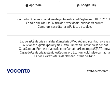
App Store
Google Play
Contactar
Quiénes somos
Aviso legal
Accesibilidad
Reglamento UE 2024/10
Condiciones de uso
Política de privacidad
Publicidad
Mapa web
Compromisos editoriales
Política de cookies
Esquelas
Cantabria en la Mesa
Cantabria DModa
Agenda Cantabria
Playas
Soluciones digitales para Pymes
Restaurantes en Cantabria
De tiendas
Guía Sanitaria
Puntos de Venta
Talento Cantabria
Hemeroteca
STARTinnov
Casas de Cantabria
Sostenibles
Racing
Foro Económico
Empleo Cantabria
Carlos Alcaraz
Lotería de Navidad
Lotería del Niño
Webs de Vocento