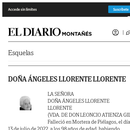
Saltar al contenido
Accede sin límites
Suscríbete
Esquelas
DOÑA ÁNGELES LLORENTE LLORENTE
LA SEÑORA
DOÑA ÁNGELES LLORENTE
LLORENTE
(VDA. DE DON LEONCIO ATIENZA GI
Falleció en Mortera de Piélagos, el dí
13 de julio de 2022, a los 98 años de edad, habiendo