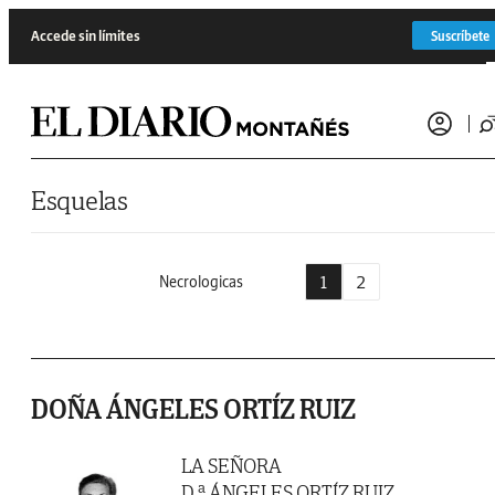
Saltar al contenido
Accede sin límites
Suscríbete
Esquelas
1
2
Necrologicas
DOÑA ÁNGELES ORTÍZ RUIZ
LA SEÑORA
D.ª ÁNGELES ORTÍZ RUIZ