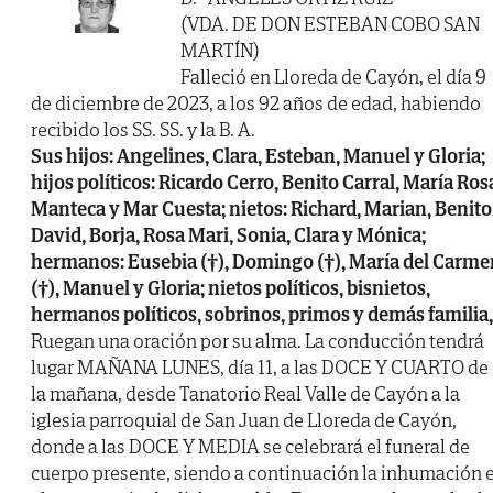
(VDA. DE DON ESTEBAN COBO SAN
MARTÍN)
Falleció en Lloreda de Cayón, el día 9
de diciembre de 2023, a los 92 años de edad, habiendo
recibido los SS. SS. y la B. A.
Sus hijos: Angelines, Clara, Esteban, Manuel y Gloria;
hijos políticos: Ricardo Cerro, Benito Carral, María Ros
Manteca y Mar Cuesta; nietos: Richard, Marian, Benito
David, Borja, Rosa Mari, Sonia, Clara y Mónica;
hermanos: Eusebia (†), Domingo (†), María del Carme
(†), Manuel y Gloria; nietos políticos, bisnietos,
hermanos políticos, sobrinos, primos y demás familia,
Ruegan una oración por su alma. La conducción tendrá
lugar MAÑANA LUNES, día 11, a las DOCE Y CUARTO de
la mañana, desde Tanatorio Real Valle de Cayón a la
iglesia parroquial de San Juan de Lloreda de Cayón,
donde a las DOCE Y MEDIA se celebrará el funeral de
cuerpo presente, siendo a continuación la inhumación 