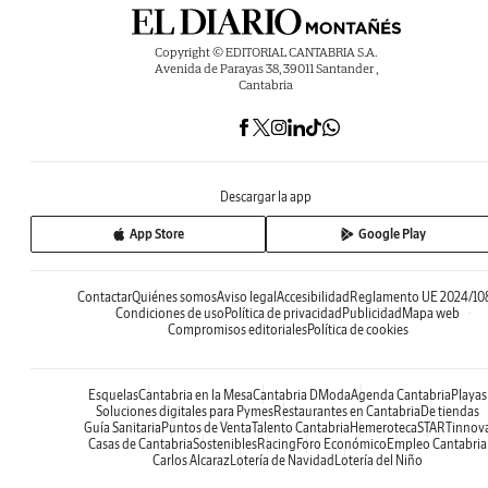
Copyright © EDITORIAL CANTABRIA S.A.
Avenida de Parayas 38, 39011 Santander ,
Cantabria
Descargar la app
App Store
Google Play
Contactar
Quiénes somos
Aviso legal
Accesibilidad
Reglamento UE 2024/10
Condiciones de uso
Política de privacidad
Publicidad
Mapa web
Compromisos editoriales
Política de cookies
Esquelas
Cantabria en la Mesa
Cantabria DModa
Agenda Cantabria
Playas
Soluciones digitales para Pymes
Restaurantes en Cantabria
De tiendas
Guía Sanitaria
Puntos de Venta
Talento Cantabria
Hemeroteca
STARTinnov
Casas de Cantabria
Sostenibles
Racing
Foro Económico
Empleo Cantabria
Carlos Alcaraz
Lotería de Navidad
Lotería del Niño