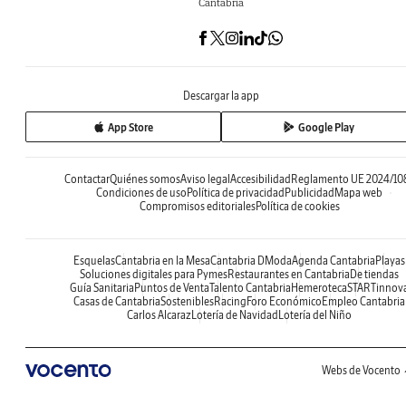
Cantabria
Descargar la app
App Store
Google Play
Contactar
Quiénes somos
Aviso legal
Accesibilidad
Reglamento UE 2024/10
Condiciones de uso
Política de privacidad
Publicidad
Mapa web
Compromisos editoriales
Política de cookies
Esquelas
Cantabria en la Mesa
Cantabria DModa
Agenda Cantabria
Playas
Soluciones digitales para Pymes
Restaurantes en Cantabria
De tiendas
Guía Sanitaria
Puntos de Venta
Talento Cantabria
Hemeroteca
STARTinnov
Casas de Cantabria
Sostenibles
Racing
Foro Económico
Empleo Cantabria
Carlos Alcaraz
Lotería de Navidad
Lotería del Niño
Webs de Vocento