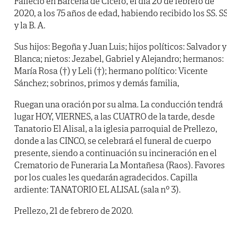
Falleció en Bárcena de Cicero, el día 20 de febrero de
2020, a los 75 años de edad, habiendo recibido los SS. SS
y la B. A.
Sus hijos: Begoña y Juan Luis; hijos políticos: Salvador y
Blanca; nietos: Jezabel, Gabriel y Alejandro; hermanos:
María Rosa (†) y Leli (†); hermano político: Vicente
Sánchez; sobrinos, primos y demás familia,
Ruegan una oración por su alma. La conducción tendrá
lugar HOY, VIERNES, a las CUATRO de la tarde, desde
Tanatorio El Alisal, a la iglesia parroquial de Prellezo,
donde a las CINCO, se celebrará el funeral de cuerpo
presente, siendo a continuación su incineración en el
Crematorio de Funeraria La Montañesa (Raos). Favores
por los cuales les quedarán agradecidos. Capilla
ardiente: TANATORIO EL ALISAL (sala nº 3).
Prellezo, 21 de febrero de 2020.