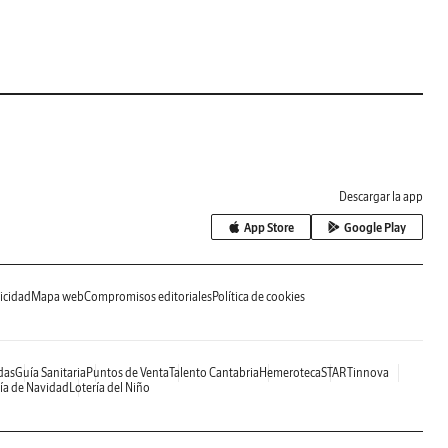
Descargar la app
App Store
Google Play
icidad
Mapa web
Compromisos editoriales
Política de cookies
das
Guía Sanitaria
Puntos de Venta
Talento Cantabria
Hemeroteca
STARTinnova
ía de Navidad
Lotería del Niño