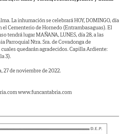
alma. La inhumación se celebrará HOY, DOMINGO, día
, en el Cementerio de Hornedo (Entrambasaguas). El
nso tendrá lugar MAÑANA, LUNES, día 28, a las
esia Parroquial Ntra. Sra. de Covadonga de
s cuales quedarán agradecidos. Capilla Ardiente:
la 3).
, 27 de noviembre de 2022.
bria.com www.funcantabria.com