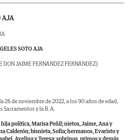
 AJA
RA
GELES SOTO AJA
DE DON JAIME FERNÁNDEZ FERNÁNDEZ)
día 26 de noviembre de 2022, a los 90 años de edad,
s Sacramentos y la B. A.
 hija política, Marisa Peñil; nietos, Jaime, Ana y
ina Calderón; bisnieta, Sofía; hermanos, Evaristo y
Isabel, Avelina y Teresa; sobrinos, primos y demás