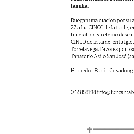
familia,
Ruegan una oración por su 
27, a las CINCO de la tarde
funeral por su eterno desca
CINCO de la tarde, en la Igl
Torrelavega. Favores por lo
Tanatorio Asilo San José (sa
Hornedo - Barrio Covadonga
942 888198 info@funcanta