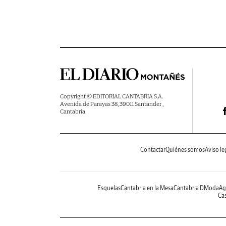
Copyright © EDITORIAL CANTABRIA S.A.
Avenida de Parayas 38, 39011 Santander ,
Cantabria
Contactar
Quiénes somos
Aviso le
Esquelas
Cantabria en la Mesa
Cantabria DModa
Ag
Cas