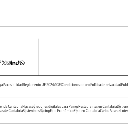
gal
Accesibilidad
Reglamento UE 2024/1083
Condiciones de uso
Política de privacidad
Publ
enda Cantabria
Playas
Soluciones digitales para Pymes
Restaurantes en Cantabria
De tien
as de Cantabria
Sostenibles
Racing
Foro Económico
Empleo Cantabria
Carlos Alcaraz
Loter