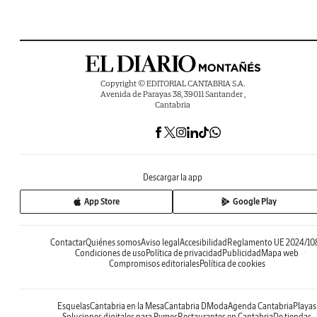
Copyright © EDITORIAL CANTABRIA S.A.
Avenida de Parayas 38, 39011 Santander ,
Cantabria
Descargar la app
App Store
Google Play
Contactar
Quiénes somos
Aviso legal
Accesibilidad
Reglamento UE 2024/10
Condiciones de uso
Política de privacidad
Publicidad
Mapa web
Compromisos editoriales
Política de cookies
Esquelas
Cantabria en la Mesa
Cantabria DModa
Agenda Cantabria
Playas
Soluciones digitales para Pymes
Restaurantes en Cantabria
De tiendas