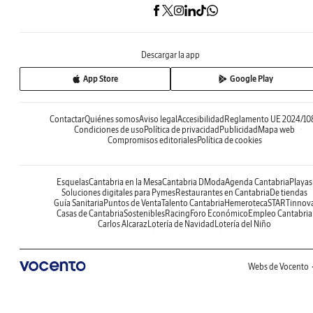
Descargar la app
App Store
Google Play
Contactar
Quiénes somos
Aviso legal
Accesibilidad
Reglamento UE 2024/10
Condiciones de uso
Política de privacidad
Publicidad
Mapa web
Compromisos editoriales
Política de cookies
Esquelas
Cantabria en la Mesa
Cantabria DModa
Agenda Cantabria
Playas
Soluciones digitales para Pymes
Restaurantes en Cantabria
De tiendas
Guía Sanitaria
Puntos de Venta
Talento Cantabria
Hemeroteca
STARTinnov
Casas de Cantabria
Sostenibles
Racing
Foro Económico
Empleo Cantabria
Carlos Alcaraz
Lotería de Navidad
Lotería del Niño
Webs de Vocento