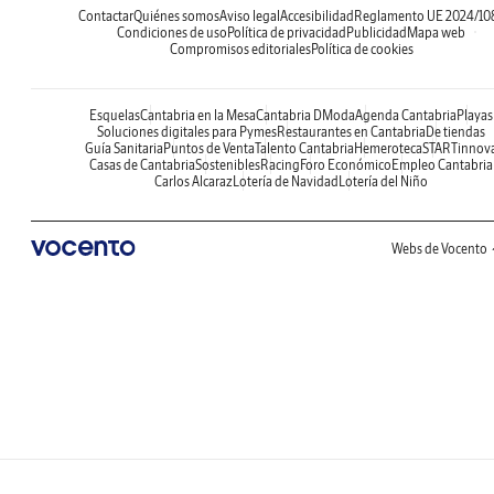
Contactar
Quiénes somos
Aviso legal
Accesibilidad
Reglamento UE 2024/10
Condiciones de uso
Política de privacidad
Publicidad
Mapa web
Compromisos editoriales
Política de cookies
Esquelas
Cantabria en la Mesa
Cantabria DModa
Agenda Cantabria
Playas
Soluciones digitales para Pymes
Restaurantes en Cantabria
De tiendas
Guía Sanitaria
Puntos de Venta
Talento Cantabria
Hemeroteca
STARTinnov
Casas de Cantabria
Sostenibles
Racing
Foro Económico
Empleo Cantabria
Carlos Alcaraz
Lotería de Navidad
Lotería del Niño
Webs de Vocento