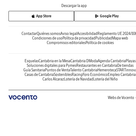
Descargar la app
App Store
Google Play
Contactar
Quiénes somos
Aviso legal
Accesibilidad
Reglamento UE 2024/10
Condiciones de uso
Política de privacidad
Publicidad
Mapa web
Compromisos editoriales
Política de cookies
Esquelas
Cantabria en la Mesa
Cantabria DModa
Agenda Cantabria
Playas
Soluciones digitales para Pymes
Restaurantes en Cantabria
De tiendas
Guía Sanitaria
Puntos de Venta
Talento Cantabria
Hemeroteca
STARTinnov
Casas de Cantabria
Sostenibles
Racing
Foro Económico
Empleo Cantabria
Carlos Alcaraz
Lotería de Navidad
Lotería del Niño
Webs de Vocento