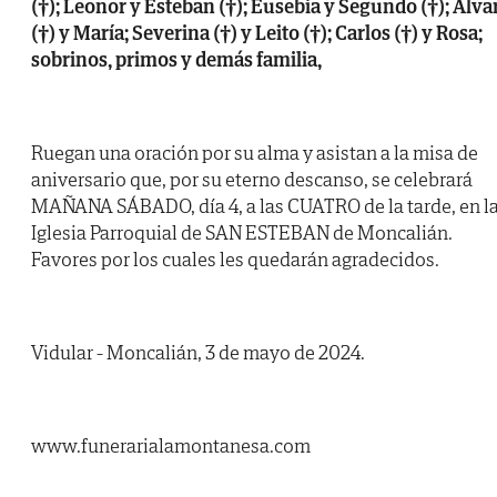
(†); Leonor y Esteban (†); Eusebia y Segundo (†); Álva
(†) y María; Severina (†) y Leito (†); Carlos (†) y Rosa;
sobrinos, primos y demás familia,
Ruegan una oración por su alma y asistan a la misa de
aniversario que, por su eterno descanso, se celebrará
MAÑANA SÁBADO, día 4, a las CUATRO de la tarde, en l
Iglesia Parroquial de SAN ESTEBAN de Moncalián.
Favores por los cuales les quedarán agradecidos.
Vidular - Moncalián, 3 de mayo de 2024.
www.funerarialamontanesa.com