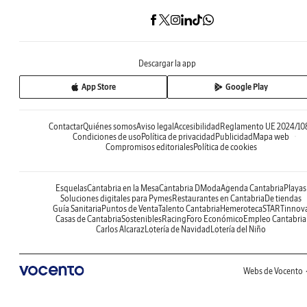
Descargar la app
App Store
Google Play
Contactar
Quiénes somos
Aviso legal
Accesibilidad
Reglamento UE 2024/10
Condiciones de uso
Política de privacidad
Publicidad
Mapa web
Compromisos editoriales
Política de cookies
Esquelas
Cantabria en la Mesa
Cantabria DModa
Agenda Cantabria
Playas
Soluciones digitales para Pymes
Restaurantes en Cantabria
De tiendas
Guía Sanitaria
Puntos de Venta
Talento Cantabria
Hemeroteca
STARTinnov
Casas de Cantabria
Sostenibles
Racing
Foro Económico
Empleo Cantabria
Carlos Alcaraz
Lotería de Navidad
Lotería del Niño
Webs de Vocento