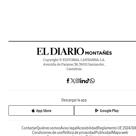
Copyright © EDITORIAL CANTABRIA S.A.
Avenida de Parayas 38, 39011 Santander ,
Cantabria
Descargar la app
App Store
Google Play
Contactar
Quiénes somos
Aviso legal
Accesibilidad
Reglamento UE 2024/10
Condiciones de uso
Política de privacidad
Publicidad
Mapa web