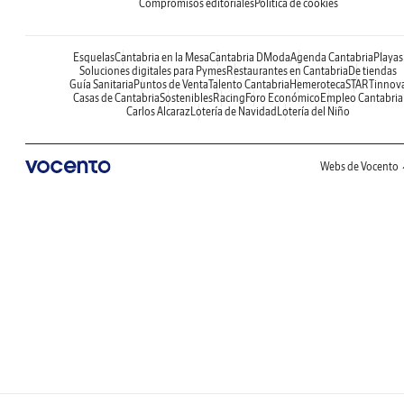
Compromisos editoriales
Política de cookies
Esquelas
Cantabria en la Mesa
Cantabria DModa
Agenda Cantabria
Playas
Soluciones digitales para Pymes
Restaurantes en Cantabria
De tiendas
Guía Sanitaria
Puntos de Venta
Talento Cantabria
Hemeroteca
STARTinnov
Casas de Cantabria
Sostenibles
Racing
Foro Económico
Empleo Cantabria
Carlos Alcaraz
Lotería de Navidad
Lotería del Niño
Webs de Vocento