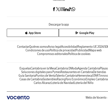
Descargar la app
App Store
Google Play
Contactar
Quiénes somos
Aviso legal
Accesibilidad
Reglamento UE 2024/10
Condiciones de uso
Política de privacidad
Publicidad
Mapa web
Compromisos editoriales
Política de cookies
Esquelas
Cantabria en la Mesa
Cantabria DModa
Agenda Cantabria
Playas
Soluciones digitales para Pymes
Restaurantes en Cantabria
De tiendas
Guía Sanitaria
Puntos de Venta
Talento Cantabria
Hemeroteca
STARTinnov
Casas de Cantabria
Sostenibles
Racing
Foro Económico
Empleo Cantabria
Carlos Alcaraz
Lotería de Navidad
Lotería del Niño
Webs de Vocento