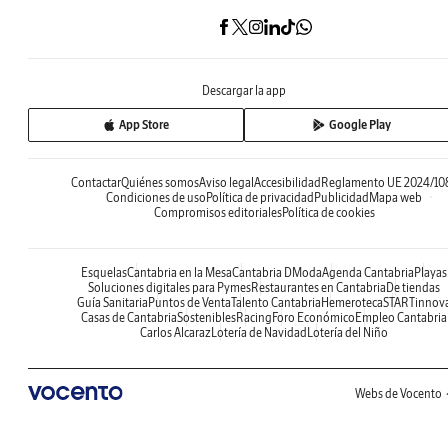
Descargar la app
App Store
Google Play
Contactar
Quiénes somos
Aviso legal
Accesibilidad
Reglamento UE 2024/10
Condiciones de uso
Política de privacidad
Publicidad
Mapa web
Compromisos editoriales
Política de cookies
Esquelas
Cantabria en la Mesa
Cantabria DModa
Agenda Cantabria
Playas
Soluciones digitales para Pymes
Restaurantes en Cantabria
De tiendas
Guía Sanitaria
Puntos de Venta
Talento Cantabria
Hemeroteca
STARTinnov
Casas de Cantabria
Sostenibles
Racing
Foro Económico
Empleo Cantabria
Carlos Alcaraz
Lotería de Navidad
Lotería del Niño
Webs de Vocento