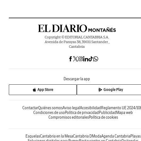
Copyright © EDITORIAL CANTABRIA S.A.
Avenida de Parayas 38, 39011 Santander ,
Cantabria
Descargar la app
App Store
Google Play
Contactar
Quiénes somos
Aviso legal
Accesibilidad
Reglamento UE 2024/10
Condiciones de uso
Política de privacidad
Publicidad
Mapa web
Compromisos editoriales
Política de cookies
Esquelas
Cantabria en la Mesa
Cantabria DModa
Agenda Cantabria
Playas
Soluciones digitales para Pymes
Restaurantes en Cantabria
De tiendas