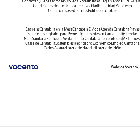
Contactar
Quiénes somos
Aviso legal
Accesibilidad
Reglamento UE 2024/10
Condiciones de uso
Política de privacidad
Publicidad
Mapa web
Compromisos editoriales
Política de cookies
Esquelas
Cantabria en la Mesa
Cantabria DModa
Agenda Cantabria
Playas
Soluciones digitales para Pymes
Restaurantes en Cantabria
De tiendas
Guía Sanitaria
Puntos de Venta
Talento Cantabria
Hemeroteca
STARTinnov
Casas de Cantabria
Sostenibles
Racing
Foro Económico
Empleo Cantabria
Carlos Alcaraz
Lotería de Navidad
Lotería del Niño
Webs de Vocento