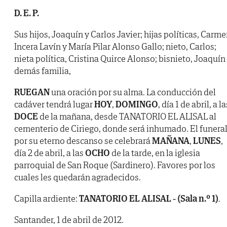
D. E. P.
Sus hijos, Joaquín y Carlos Javier; hijas políticas, Carm
Incera Lavín y María Pilar Alonso Gallo; nieto, Carlos;
nieta política, Cristina Quirce Alonso; bisnieto, Joaquín
demás familia,
RUEGAN
una oración por su alma. La conducción del
cadáver tendrá lugar
HOY
,
DOMINGO
, día 1 de abril, a la
DOCE
de la mañana, desde TANATORIO EL ALISAL al
cementerio de Ciriego, donde será inhumado. El funera
por su eterno descanso se celebrará
MAÑANA
,
LUNES
,
día 2 de abril, a las
OCHO
de la tarde, en la iglesia
parroquial de San Roque (Sardinero). Favores por los
cuales les quedarán agradecidos.
Capilla ardiente:
TANATORIO EL ALISAL - (Sala n.º 1)
.
Santander, 1 de abril de 2012.