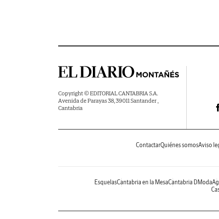
Copyright © EDITORIAL CANTABRIA S.A.
Avenida de Parayas 38, 39011 Santander ,
Cantabria
Contactar
Quiénes somos
Aviso le
Esquelas
Cantabria en la Mesa
Cantabria DModa
Ag
Cas