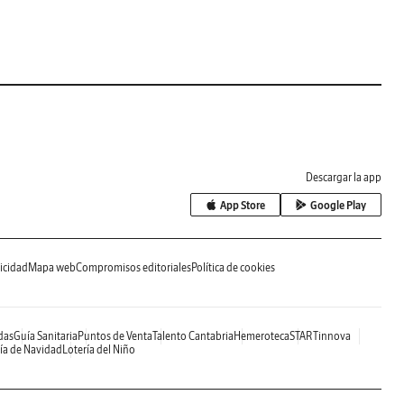
Descargar la app
App Store
Google Play
icidad
Mapa web
Compromisos editoriales
Política de cookies
das
Guía Sanitaria
Puntos de Venta
Talento Cantabria
Hemeroteca
STARTinnova
ía de Navidad
Lotería del Niño