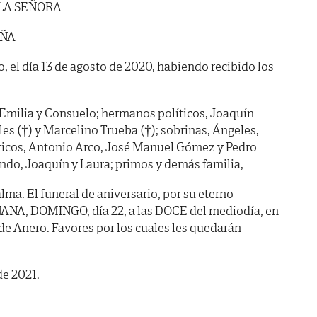
 LA SEÑORA
EÑA
, el día 13 de agosto de 2020, habiendo recibido los
 Emilia y Consuelo; hermanos políticos, Joaquín
es (†) y Marcelino Trueba (†); sobrinas, Ángeles,
líticos, Antonio Arco, José Manuel Gómez y Pedro
ando, Joaquín y Laura; primos y demás familia,
ma. El funeral de aniversario, por su eterno
ANA, DOMINGO, día 22, a las DOCE del mediodía, en
 de Anero. Favores por los cuales les quedarán
de 2021.