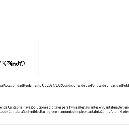
gal
Accesibilidad
Reglamento UE 2024/1083
Condiciones de uso
Política de privacidad
Publ
enda Cantabria
Playas
Soluciones digitales para Pymes
Restaurantes en Cantabria
De tien
as de Cantabria
Sostenibles
Racing
Foro Económico
Empleo Cantabria
Carlos Alcaraz
Loter