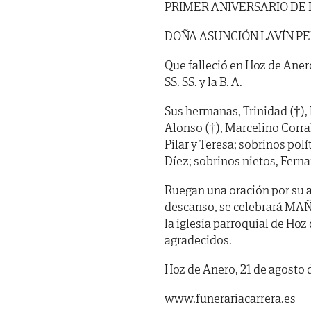
PRIMER ANIVERSARIO DE
DOÑA ASUNCIÓN LAVÍN P
Que falleció en Hoz de Anero
SS. SS. y la B. A.
Sus hermanas, Trinidad (†),
Alonso (†), Marcelino Corral
Pilar y Teresa; sobrinos po
Díez; sobrinos nietos, Fern
Ruegan una oración por su al
descanso, se celebrará MAÑ
la iglesia parroquial de Hoz
agradecidos.
Hoz de Anero, 21 de agosto 
www.funerariacarrera.es