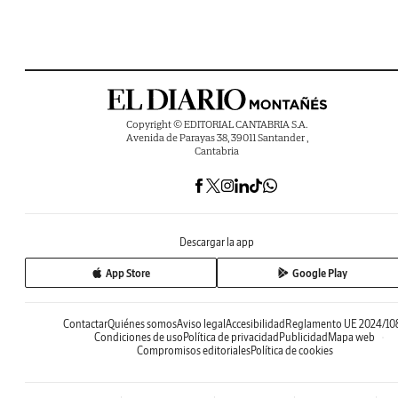
Copyright © EDITORIAL CANTABRIA S.A.
Avenida de Parayas 38, 39011 Santander ,
Cantabria
Descargar la app
App Store
Google Play
Contactar
Quiénes somos
Aviso legal
Accesibilidad
Reglamento UE 2024/10
Condiciones de uso
Política de privacidad
Publicidad
Mapa web
Compromisos editoriales
Política de cookies