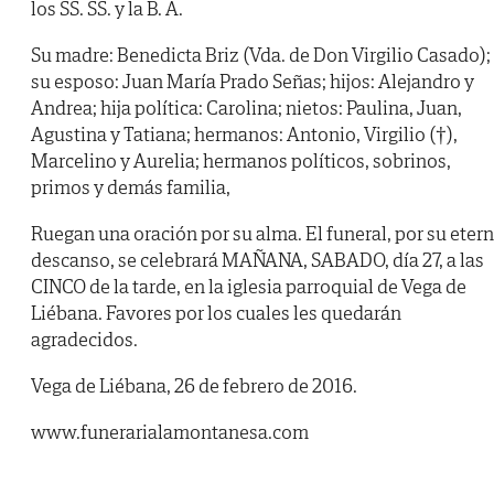
los SS. SS. y la B. A.
Su madre: Benedicta Briz (Vda. de Don Virgilio Casado);
su esposo: Juan María Prado Señas; hijos: Alejandro y
Andrea; hija política: Carolina; nietos: Paulina, Juan,
Agustina y Tatiana; hermanos: Antonio, Virgilio (†),
Marcelino y Aurelia; hermanos políticos, sobrinos,
primos y demás familia,
Ruegan una oración por su alma. El funeral, por su eter
descanso, se celebrará MAÑANA, SABADO, día 27, a las
CINCO de la tarde, en la iglesia parroquial de Vega de
Liébana. Favores por los cuales les quedarán
agradecidos.
Vega de Liébana, 26 de febrero de 2016.
www.funerarialamontanesa.com