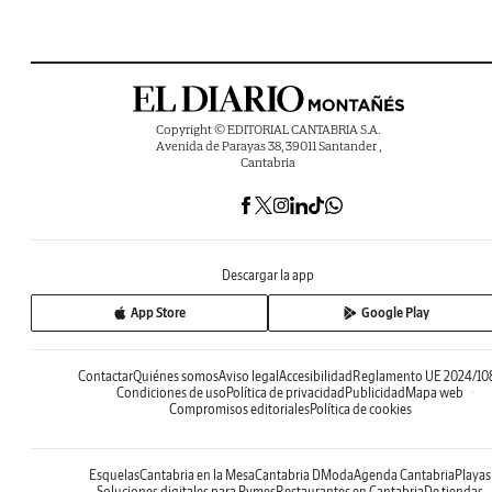
Copyright © EDITORIAL CANTABRIA S.A.
Avenida de Parayas 38, 39011 Santander ,
Cantabria
Descargar la app
App Store
Google Play
Contactar
Quiénes somos
Aviso legal
Accesibilidad
Reglamento UE 2024/10
Condiciones de uso
Política de privacidad
Publicidad
Mapa web
Compromisos editoriales
Política de cookies
Esquelas
Cantabria en la Mesa
Cantabria DModa
Agenda Cantabria
Playas
Soluciones digitales para Pymes
Restaurantes en Cantabria
De tiendas