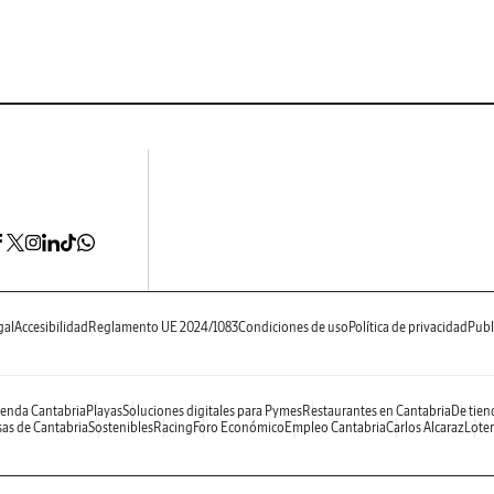
gal
Accesibilidad
Reglamento UE 2024/1083
Condiciones de uso
Política de privacidad
Publ
enda Cantabria
Playas
Soluciones digitales para Pymes
Restaurantes en Cantabria
De tien
as de Cantabria
Sostenibles
Racing
Foro Económico
Empleo Cantabria
Carlos Alcaraz
Loter