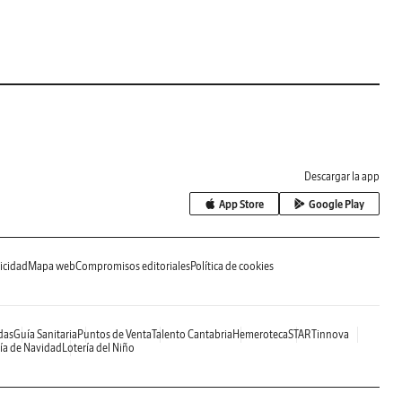
Descargar la app
App Store
Google Play
icidad
Mapa web
Compromisos editoriales
Política de cookies
das
Guía Sanitaria
Puntos de Venta
Talento Cantabria
Hemeroteca
STARTinnova
ía de Navidad
Lotería del Niño