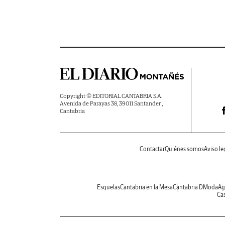
Copyright © EDITORIAL CANTABRIA S.A.
Avenida de Parayas 38, 39011 Santander ,
Cantabria
Contactar
Quiénes somos
Aviso le
Esquelas
Cantabria en la Mesa
Cantabria DModa
Ag
Cas