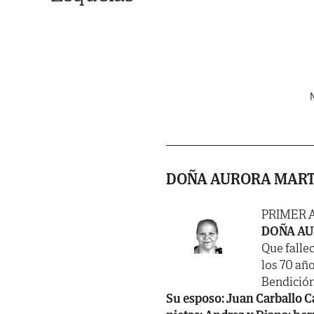
N
DOÑA AURORA MART
PRIMER 
DOÑA AU
Que fallec
los 70 año
Bendición
Su esposo: Juan Carballo Cal