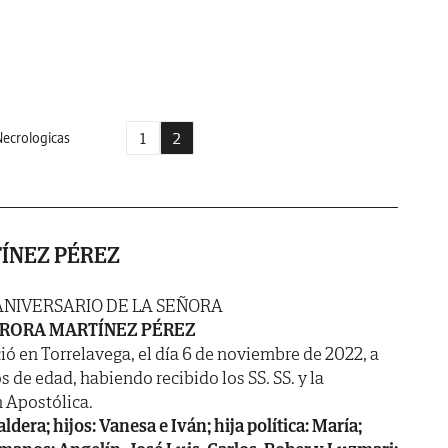
1
2
ecrologicas
ÍNEZ PÉREZ
ANIVERSARIO DE LA SEÑORA
RORA MARTÍNEZ PÉREZ
ió en Torrelavega, el día 6 de noviembre de 2022, a
s de edad, habiendo recibido los SS. SS. y la
 Apostólica.
dera; hijos: Vanesa e Iván; hija política: María;