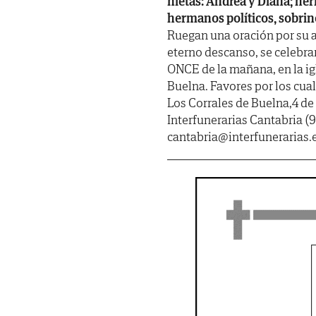
nietas: Andrea y Diana; her
hermanos políticos, sobrin
Ruegan una oración por su al
eterno descanso, se celebr
ONCE de la mañana, en la ig
Buelna. Favores por los cua
Los Corrales de Buelna,4 d
Interfunerarias Cantabria (9
cantabria@interfunerarias.