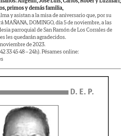
manos: Angelín, José Luis, Carlos, Rober y Luzmari;
os, primos y demás familia,
ma y asistan a la misa de aniversario que, por su
ará MAÑANA, DOMINGO, día 5 de noviembre, a las
lesia parroquial de San Ramón de Los Corrales de
les les quedarán agradecidos.
e noviembre de 2023.
42 33 45 48 – 24h). Pésames online:
es