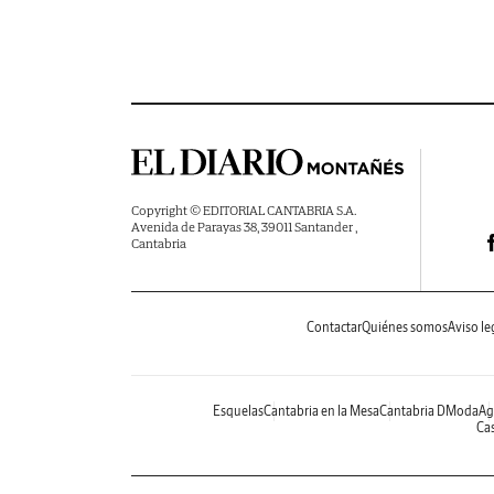
Copyright © EDITORIAL CANTABRIA S.A.
Avenida de Parayas 38, 39011 Santander ,
Cantabria
Contactar
Quiénes somos
Aviso le
Esquelas
Cantabria en la Mesa
Cantabria DModa
Ag
Cas