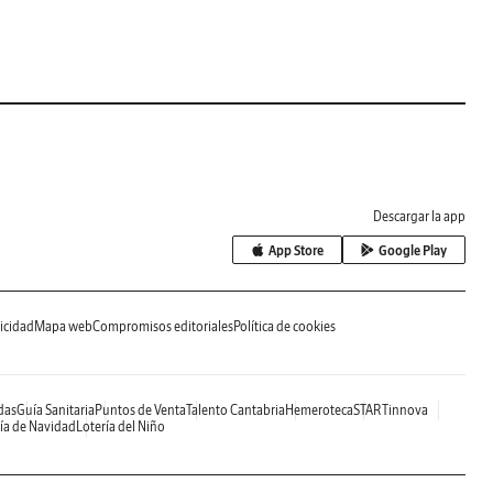
Descargar la app
App Store
Google Play
icidad
Mapa web
Compromisos editoriales
Política de cookies
das
Guía Sanitaria
Puntos de Venta
Talento Cantabria
Hemeroteca
STARTinnova
ía de Navidad
Lotería del Niño