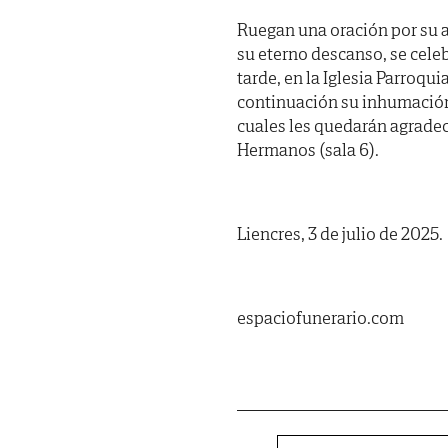
Ruegan una oración por su a
su eterno descanso, se cele
tarde, en la Iglesia Parroqu
continuación su inhumación 
cuales les quedarán agradec
Hermanos (sala 6).
Liencres, 3 de julio de 2025.
espaciofunerario.com