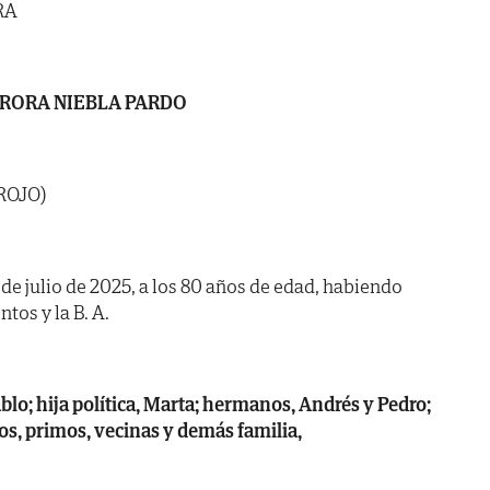
RA
RORA NIEBLA PARDO
ROJO)
2 de julio de 2025, a los 80 años de edad, habiendo
tos y la B. A.
ablo; hija política, Marta; hermanos, Andrés y Pedro;
os, primos, vecinas y demás familia,