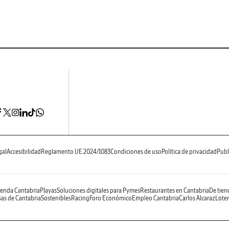
gal
Accesibilidad
Reglamento UE 2024/1083
Condiciones de uso
Política de privacidad
Publ
enda Cantabria
Playas
Soluciones digitales para Pymes
Restaurantes en Cantabria
De tien
as de Cantabria
Sostenibles
Racing
Foro Económico
Empleo Cantabria
Carlos Alcaraz
Loter