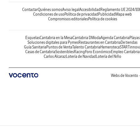
Contactar
Quiénes somos
Aviso legal
Accesibilidad
Reglamento UE 2024/10
Condiciones de uso
Política de privacidad
Publicidad
Mapa web
Compromisos editoriales
Política de cookies
Esquelas
Cantabria en la Mesa
Cantabria DModa
Agenda Cantabria
Playas
Soluciones digitales para Pymes
Restaurantes en Cantabria
De tiendas
Guía Sanitaria
Puntos de Venta
Talento Cantabria
Hemeroteca
STARTinnov
Casas de Cantabria
Sostenibles
Racing
Foro Económico
Empleo Cantabria
Carlos Alcaraz
Lotería de Navidad
Lotería del Niño
Webs de Vocento