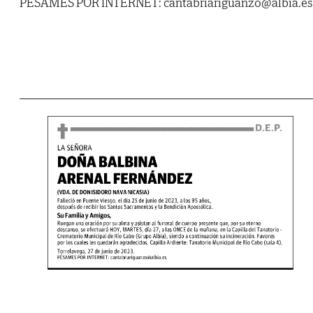
PÉSAMES POR INTERNET: cantabriariguanzo@albia.es