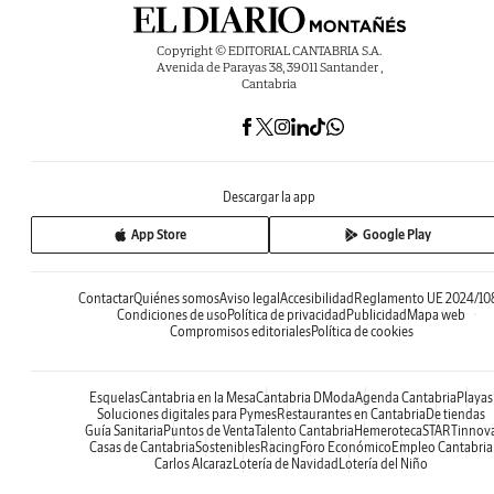
Copyright © EDITORIAL CANTABRIA S.A.
Avenida de Parayas 38, 39011 Santander ,
Cantabria
Descargar la app
App Store
Google Play
Contactar
Quiénes somos
Aviso legal
Accesibilidad
Reglamento UE 2024/10
Condiciones de uso
Política de privacidad
Publicidad
Mapa web
Compromisos editoriales
Política de cookies
Esquelas
Cantabria en la Mesa
Cantabria DModa
Agenda Cantabria
Playas
Soluciones digitales para Pymes
Restaurantes en Cantabria
De tiendas
Guía Sanitaria
Puntos de Venta
Talento Cantabria
Hemeroteca
STARTinnov
Casas de Cantabria
Sostenibles
Racing
Foro Económico
Empleo Cantabria
Carlos Alcaraz
Lotería de Navidad
Lotería del Niño