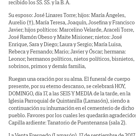
recibido los SS. SS. y la B. A.
Su esposo: José Linares Torre; hijos: María Ángeles,
Aurelio (†), María Teresa, Joaquín, Josefina y Francisco
Javier; hijos políticos: Marcelino Velarde, Araceli Torre,
José Ramón Obeso y Maite Misioner; nietos: José
Enrique, Sara y Diego; Laura y Sergio; María Luisa,
Rebeca y Fernando; Mario; Javier y Óscar; hermana:
Leonor; hermanos políticos, nietos políticos, bisnietos,
sobrinos, primos y demás familia,
Ruegan una oración por su alma. El funeral de cuerpo
presente, por su eterno descanso, se celebrará HOY,
DOMINGO, día 17, a las SEIS Y MEDIA de la tarde, en la
Iglesia Parroquial de Quintanilla (Lamasón), siendo a
continuación su inhumación en el cementerio de dicho
pueblo. Favores por los cuales les quedarán agradecido
Capilla ardiente: Tanatorio de Puentenansa (sala 2).
La Venta Fresnedo (Lamasón), 17 de septiembre de 2017.