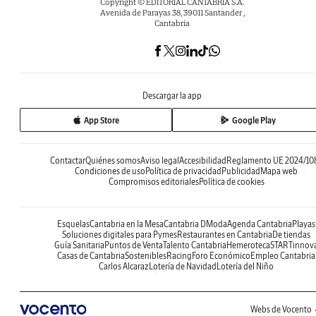
Copyright © EDITORIAL CANTABRIA S.A.
Avenida de Parayas 38, 39011 Santander ,
Cantabria
Descargar la app
App Store
Google Play
Contactar
Quiénes somos
Aviso legal
Accesibilidad
Reglamento UE 2024/10
Condiciones de uso
Política de privacidad
Publicidad
Mapa web
Compromisos editoriales
Política de cookies
Esquelas
Cantabria en la Mesa
Cantabria DModa
Agenda Cantabria
Playas
Soluciones digitales para Pymes
Restaurantes en Cantabria
De tiendas
Guía Sanitaria
Puntos de Venta
Talento Cantabria
Hemeroteca
STARTinnov
Casas de Cantabria
Sostenibles
Racing
Foro Económico
Empleo Cantabria
Carlos Alcaraz
Lotería de Navidad
Lotería del Niño
Webs de Vocento