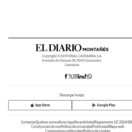
Copyright © EDITORIAL CANTABRIA S.A.
Avenida de Parayas 38, 39011 Santander ,
Cantabria
Descargar la app
App Store
Google Play
Contactar
Quiénes somos
Aviso legal
Accesibilidad
Reglamento UE 2024/10
Condiciones de uso
Política de privacidad
Publicidad
Mapa web
Compromisos editoriales
Política de cookies