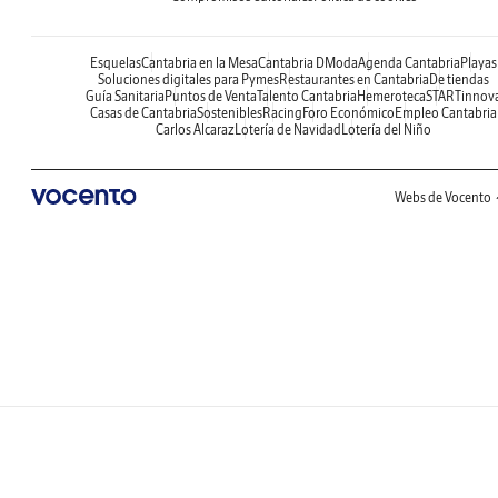
Esquelas
Cantabria en la Mesa
Cantabria DModa
Agenda Cantabria
Playas
Soluciones digitales para Pymes
Restaurantes en Cantabria
De tiendas
Guía Sanitaria
Puntos de Venta
Talento Cantabria
Hemeroteca
STARTinnov
Casas de Cantabria
Sostenibles
Racing
Foro Económico
Empleo Cantabria
Carlos Alcaraz
Lotería de Navidad
Lotería del Niño
Webs de Vocento