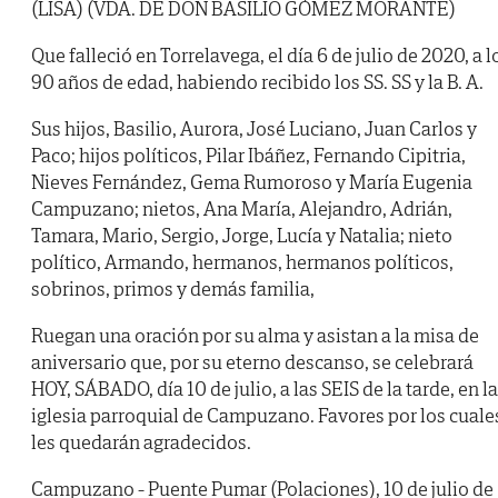
(LISA) (VDA. DE DON BASILIO GÓMEZ MORANTE)
Que falleció en Torrelavega, el día 6 de julio de 2020, a l
90 años de edad, habiendo recibido los SS. SS y la B. A.
Sus hijos, Basilio, Aurora, José Luciano, Juan Carlos y
Paco; hijos políticos, Pilar Ibáñez, Fernando Cipitria,
Nieves Fernández, Gema Rumoroso y María Eugenia
Campuzano; nietos, Ana María, Alejandro, Adrián,
Tamara, Mario, Sergio, Jorge, Lucía y Natalia; nieto
político, Armando, hermanos, hermanos políticos,
sobrinos, primos y demás familia,
Ruegan una oración por su alma y asistan a la misa de
aniversario que, por su eterno descanso, se celebrará
HOY, SÁBADO, día 10 de julio, a las SEIS de la tarde, en la
iglesia parroquial de Campuzano. Favores por los cuale
les quedarán agradecidos.
Campuzano - Puente Pumar (Polaciones), 10 de julio de