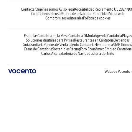
Contactar
Quiénes somos
Aviso legal
Accesibilidad
Reglamento UE 2024/10
Condiciones de uso
Política de privacidad
Publicidad
Mapa web
Compromisos editoriales
Política de cookies
Esquelas
Cantabria en la Mesa
Cantabria DModa
Agenda Cantabria
Playas
Soluciones digitales para Pymes
Restaurantes en Cantabria
De tiendas
Guía Sanitaria
Puntos de Venta
Talento Cantabria
Hemeroteca
STARTinnov
Casas de Cantabria
Sostenibles
Racing
Foro Económico
Empleo Cantabria
Carlos Alcaraz
Lotería de Navidad
Lotería del Niño
Webs de Vocento