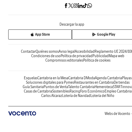
Descargar la app
App Store
Google Play
Contactar
Quiénes somos
Aviso legal
Accesibilidad
Reglamento UE 2024/10
Condiciones de uso
Política de privacidad
Publicidad
Mapa web
Compromisos editoriales
Política de cookies
Esquelas
Cantabria en la Mesa
Cantabria DModa
Agenda Cantabria
Playas
Soluciones digitales para Pymes
Restaurantes en Cantabria
De tiendas
Guía Sanitaria
Puntos de Venta
Talento Cantabria
Hemeroteca
STARTinnov
Casas de Cantabria
Sostenibles
Racing
Foro Económico
Empleo Cantabria
Carlos Alcaraz
Lotería de Navidad
Lotería del Niño
Webs de Vocento