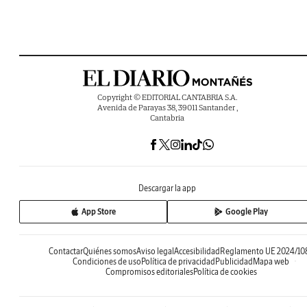
Copyright © EDITORIAL CANTABRIA S.A.
Avenida de Parayas 38, 39011 Santander ,
Cantabria
Descargar la app
App Store
Google Play
Contactar
Quiénes somos
Aviso legal
Accesibilidad
Reglamento UE 2024/10
Condiciones de uso
Política de privacidad
Publicidad
Mapa web
Compromisos editoriales
Política de cookies