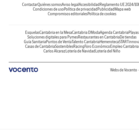
Contactar
Quiénes somos
Aviso legal
Accesibilidad
Reglamento UE 2024/10
Condiciones de uso
Política de privacidad
Publicidad
Mapa web
Compromisos editoriales
Política de cookies
Esquelas
Cantabria en la Mesa
Cantabria DModa
Agenda Cantabria
Playas
Soluciones digitales para Pymes
Restaurantes en Cantabria
De tiendas
Guía Sanitaria
Puntos de Venta
Talento Cantabria
Hemeroteca
STARTinnov
Casas de Cantabria
Sostenibles
Racing
Foro Económico
Empleo Cantabria
Carlos Alcaraz
Lotería de Navidad
Lotería del Niño
Webs de Vocento