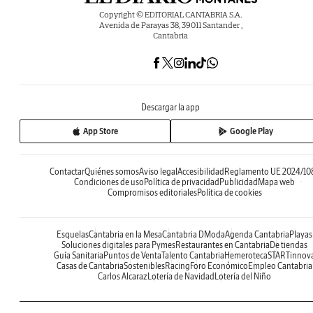
Copyright © EDITORIAL CANTABRIA S.A.
Avenida de Parayas 38, 39011 Santander ,
Cantabria
Descargar la app
App Store
Google Play
Contactar
Quiénes somos
Aviso legal
Accesibilidad
Reglamento UE 2024/10
Condiciones de uso
Política de privacidad
Publicidad
Mapa web
Compromisos editoriales
Política de cookies
Esquelas
Cantabria en la Mesa
Cantabria DModa
Agenda Cantabria
Playas
Soluciones digitales para Pymes
Restaurantes en Cantabria
De tiendas
Guía Sanitaria
Puntos de Venta
Talento Cantabria
Hemeroteca
STARTinnov
Casas de Cantabria
Sostenibles
Racing
Foro Económico
Empleo Cantabria
Carlos Alcaraz
Lotería de Navidad
Lotería del Niño