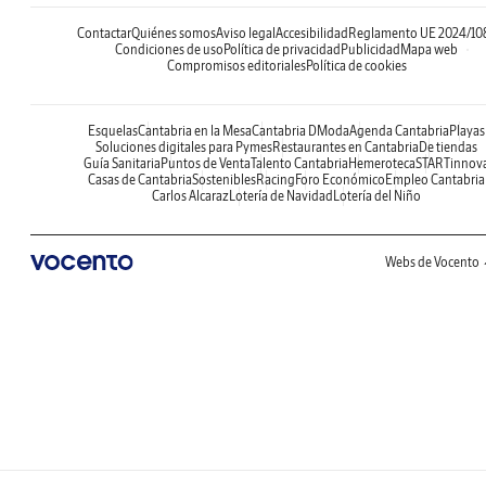
Contactar
Quiénes somos
Aviso legal
Accesibilidad
Reglamento UE 2024/10
Condiciones de uso
Política de privacidad
Publicidad
Mapa web
Compromisos editoriales
Política de cookies
Esquelas
Cantabria en la Mesa
Cantabria DModa
Agenda Cantabria
Playas
Soluciones digitales para Pymes
Restaurantes en Cantabria
De tiendas
Guía Sanitaria
Puntos de Venta
Talento Cantabria
Hemeroteca
STARTinnov
Casas de Cantabria
Sostenibles
Racing
Foro Económico
Empleo Cantabria
Carlos Alcaraz
Lotería de Navidad
Lotería del Niño
Webs de Vocento