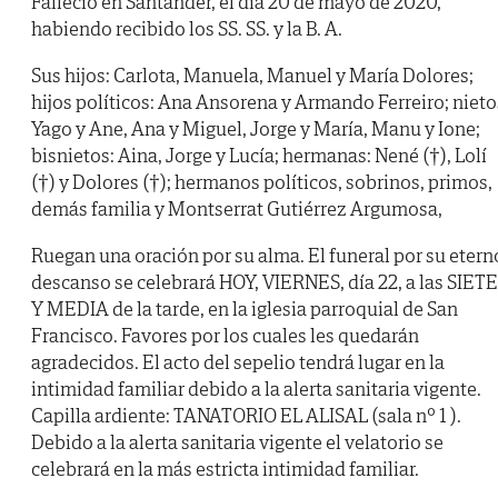
Falleció en Santander, el día 20 de mayo de 2020,
habiendo recibido los SS. SS. y la B. A.
Sus hijos: Carlota, Manuela, Manuel y María Dolores;
hijos políticos: Ana Ansorena y Armando Ferreiro; nieto
Yago y Ane, Ana y Miguel, Jorge y María, Manu y Ione;
bisnietos: Aina, Jorge y Lucía; hermanas: Nené (†), Lolí
(†) y Dolores (†); hermanos políticos, sobrinos, primos,
demás familia y Montserrat Gutiérrez Argumosa,
Ruegan una oración por su alma. El funeral por su etern
descanso se celebrará HOY, VIERNES, día 22, a las SIETE
Y MEDIA de la tarde, en la iglesia parroquial de San
Francisco. Favores por los cuales les quedarán
agradecidos. El acto del sepelio tendrá lugar en la
intimidad familiar debido a la alerta sanitaria vigente.
Capilla ardiente: TANATORIO EL ALISAL (sala nº 1 ).
Debido a la alerta sanitaria vigente el velatorio se
celebrará en la más estricta intimidad familiar.