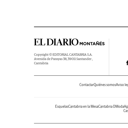
Copyright © EDITORIAL CANTABRIA S.A.
Avenida de Parayas 38, 39011 Santander ,
Cantabria
Contactar
Quiénes somos
Aviso le
Esquelas
Cantabria en la Mesa
Cantabria DModa
Ag
Cas