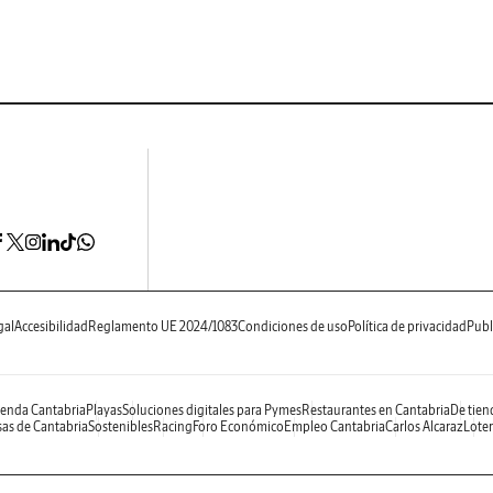
gal
Accesibilidad
Reglamento UE 2024/1083
Condiciones de uso
Política de privacidad
Publ
enda Cantabria
Playas
Soluciones digitales para Pymes
Restaurantes en Cantabria
De tien
as de Cantabria
Sostenibles
Racing
Foro Económico
Empleo Cantabria
Carlos Alcaraz
Loter