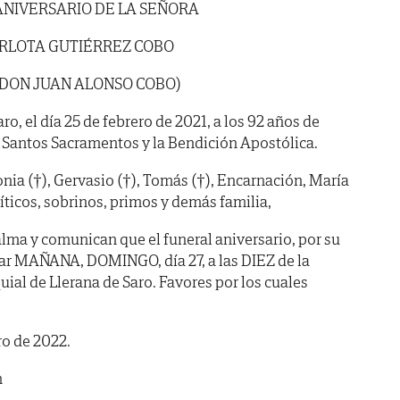
ANIVERSARIO DE LA SEÑORA
RLOTA GUTIÉRREZ COBO
 DON JUAN ALONSO COBO)
ro, el día 25 de febrero de 2021, a los 92 años de
 Santos Sacramentos y la Bendición Apostólica.
ia (†), Gervasio (†), Tomás (†), Encarnación, María
ticos, sobrinos, primos y demás familia,
lma y comunican que el funeral aniversario, por su
gar MAÑANA, DOMINGO, día 27, a las DIEZ de la
uial de Llerana de Saro. Favores por los cuales
ro de 2022.
m