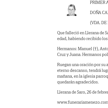
PRIMER 
DOÑA CA
(VDA. DE
Que falleció en Llerana de Sa
edad, habiendo recibido los
Hermanos: Manuel (†), Anton
Cruz y Juana. Hermanos polí
Ruegan una oración por su a
eterno descanso, tendrá lu
mañana, en la iglesia parroq
quedarán agradecidos.
Llerana de Saro, 26 de febre
www.funerariamenezo.co