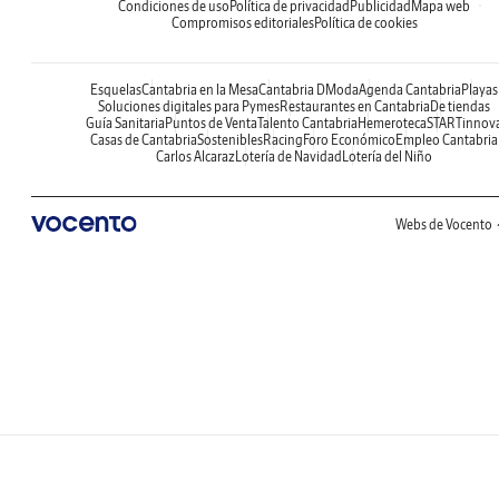
Condiciones de uso
Política de privacidad
Publicidad
Mapa web
Compromisos editoriales
Política de cookies
Esquelas
Cantabria en la Mesa
Cantabria DModa
Agenda Cantabria
Playas
Soluciones digitales para Pymes
Restaurantes en Cantabria
De tiendas
Guía Sanitaria
Puntos de Venta
Talento Cantabria
Hemeroteca
STARTinnov
Casas de Cantabria
Sostenibles
Racing
Foro Económico
Empleo Cantabria
Carlos Alcaraz
Lotería de Navidad
Lotería del Niño
Webs de Vocento