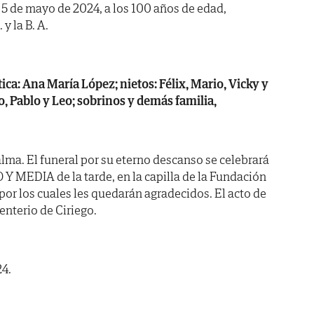
a 5 de mayo de 2024, a los 100 años de edad,
y la B. A.
ítica: Ana María López; nietos: Félix, Mario, Vicky y
o, Pablo y Leo; sobrinos y demás familia,
lma. El funeral por su eterno descanso se celebrará
 MEDIA de la tarde, en la capilla de la Fundación
por los cuales les quedarán agradecidos. El acto de
enterio de Ciriego.
24.