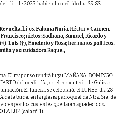
 de julio de 2025, habiendo recibido los SS. SS.
evuelta; hijos: Paloma Nuria, Héctor y Carmen;
de Francisco; nietos: Sadhana, Samuel, Ricardo y
†), Luis (†), Emeterio y Rosa; hermanos políticos,
milia y su cuidadora Raquel,
alma. El responso tendrá lugar MAÑANA, DOMINGO,
Y CUARTO del mediodía, en el cementerio de Galizano,
humación. El funeral se celebrará, el LUNES, día 28
 de la tarde, en la iglesia parroquial de Ntra. Sra. de
vores por los cuales les quedarán agradecidos.
 LA LUZ (sala nº 1).