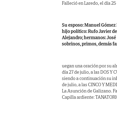
Falleció en Laredo, el día 25
Su esposo: Manuel Gómez R
hijo político: Rufo Javier 
Alejandro; hermanos: José (
sobrinos, primos, demás fa
uegan una oración por su 
día 27 de julio, a las DOS 
siendo a continuación su in
de julio, a las CINCO Y MEDIA
La Asunción de Galizano. Fa
Capilla ardiente: TANATORIO