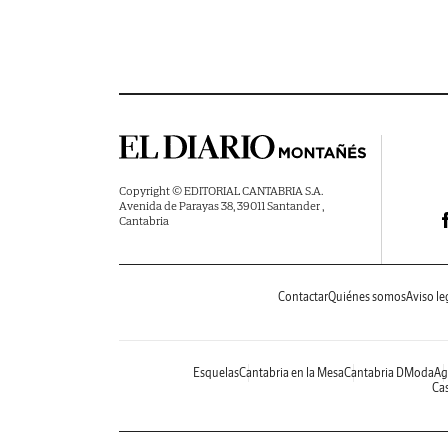
Copyright © EDITORIAL CANTABRIA S.A.
Avenida de Parayas 38, 39011 Santander ,
Cantabria
Contactar
Quiénes somos
Aviso le
Esquelas
Cantabria en la Mesa
Cantabria DModa
Ag
Cas