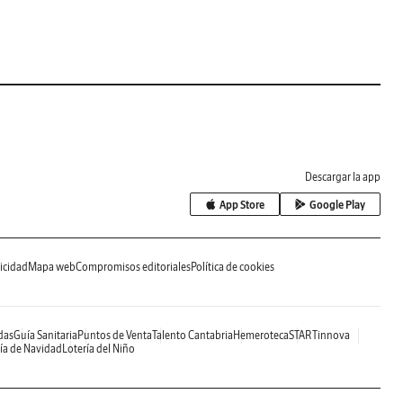
Descargar la app
App Store
Google Play
icidad
Mapa web
Compromisos editoriales
Política de cookies
das
Guía Sanitaria
Puntos de Venta
Talento Cantabria
Hemeroteca
STARTinnova
ía de Navidad
Lotería del Niño