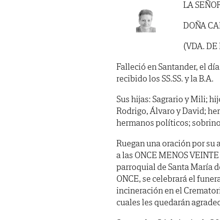
LA SEÑO
DOÑA CA
(VDA. DE
Falleció en Santander, el dí
recibido los SS.SS. y la B.A.
Sus hijas: Sagrario y Mili; hi
Rodrigo, Álvaro y David; her
hermanos políticos; sobrino
Ruegan una oración por su a
a las ONCE MENOS VEINTE de 
parroquial de Santa María d
ONCE, se celebrará el funer
incineración en el Cremator
cuales les quedarán agradeci