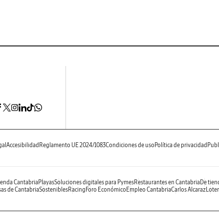
gal
Accesibilidad
Reglamento UE 2024/1083
Condiciones de uso
Política de privacidad
Publ
enda Cantabria
Playas
Soluciones digitales para Pymes
Restaurantes en Cantabria
De tien
as de Cantabria
Sostenibles
Racing
Foro Económico
Empleo Cantabria
Carlos Alcaraz
Loter