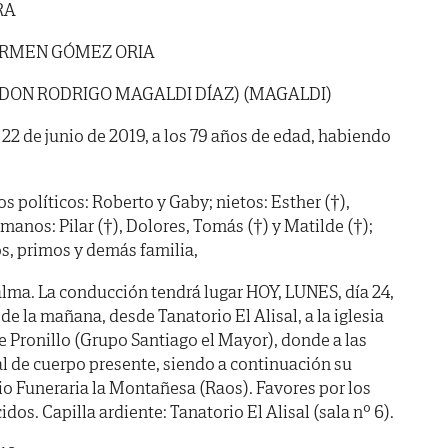
RA
RMEN GÓMEZ ORIA
 DON RODRIGO MAGALDI DÍAZ) (MAGALDI)
a 22 de junio de 2019, a los 79 años de edad, habiendo
jos políticos: Roberto y Gaby; nietos: Esther (†),
manos: Pilar (†), Dolores, Tomás (†) y Matilde (†);
s, primos y demás familia,
lma. La conducción tendrá lugar HOY, LUNES, día 24,
la mañana, desde Tanatorio El Alisal, a la iglesia
e Pronillo (Grupo Santiago el Mayor), donde a las
al de cuerpo presente, siendo a continuación su
io Funeraria la Montañesa (Raos). Favores por los
dos. Capilla ardiente: Tanatorio El Alisal (sala nº 6).