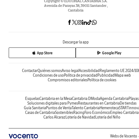
Copyright © EDITORIAL CANTABRIA S.A.
Avenida de Parayas 38, 39011 Santander ,
Cantabria
Descargar la app
App Store
Google Play
Contactar
Quiénes somos
Aviso legal
Accesibilidad
Reglamento UE 2024/10
Condiciones de uso
Política de privacidad
Publicidad
Mapa web
Compromisos editoriales
Política de cookies
Esquelas
Cantabria en la Mesa
Cantabria DModa
Agenda Cantabria
Playas
Soluciones digitales para Pymes
Restaurantes en Cantabria
De tiendas
Guía Sanitaria
Puntos de Venta
Talento Cantabria
Hemeroteca
STARTinnov
Casas de Cantabria
Sostenibles
Racing
Foro Económico
Empleo Cantabria
Carlos Alcaraz
Lotería de Navidad
Lotería del Niño
Webs de Vocento