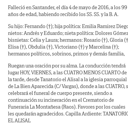
Falleció en Santander, el día 4 de mayo de 2016, a los 99
años de edad, habiendo recibido los SS. SS. y la B. A.
Su hijo: Fernando (†); hija política: Emilia Ramirez Dieg
nietos: Andrés y Eduardo; nieta política: Dolores Gómez
bisnietas: Celia y Laura; hermanos: Rosario (†), Gloria (†
Elisa (†), Obdulia (†), Victoriano (†) y Marcelina (†);
hermanos políticos, sobrinos, primos y demás familia,
Ruegan una oración por su alma. La conducción tendrá
lugar HOY, VIERNES, a las CUATRO MENOS CUARTO de
la tarde, desde Tanatorio el Alisal a la iglesia parroquial
de La Bien Aparecida (C/ Vargas), donde a las CUATRO, 
celebrará el funeral de cuerpo presente, siendo a
continuación su incineración en el Crematorio de
Funeraria La Montañesa (Raos). Favores por los cuales
les quedarán agradecidos. Capilla Ardiente: TANATORI
EL ALISAL