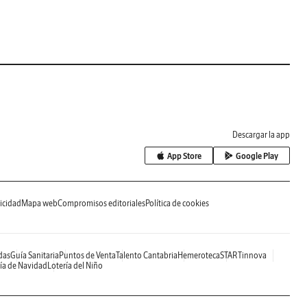
Descargar la app
App Store
Google Play
icidad
Mapa web
Compromisos editoriales
Política de cookies
das
Guía Sanitaria
Puntos de Venta
Talento Cantabria
Hemeroteca
STARTinnova
ía de Navidad
Lotería del Niño