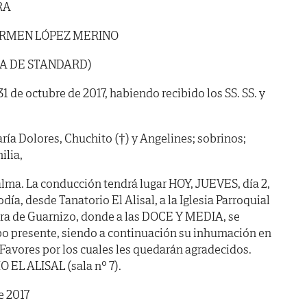
RA
RMEN LÓPEZ MERINO
DA DE STANDARD)
31 de octubre de 2017, habiendo recibido los SS. SS. y
ría Dolores, Chuchito (†) y Angelines; sobrinos;
ilia,
lma. La conducción tendrá lugar HOY, JUEVES, día 2,
ía, desde Tanatorio El Alisal, a la Iglesia Parroquial
ra de Guarnizo, donde a las DOCE Y MEDIA, se
rpo presente, siendo a continuación su inhumación en
Favores por los cuales les quedarán agradecidos.
 EL ALISAL (sala nº 7).
e 2017