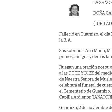
LA SEÑO
DOÑA CA
(JUBILA
Falleció en Guarnizo, el día 
la B. A.
Sus sobrinos: Ana María, Ma
primos; amigos y demás fam
Ruegan una oración por su a
a las DOCE Y DIEZ del mediod
de Nuestra Señora de Musle
celebrará el funeral de cue
el Cementerio de Guarnizo. 
Capilla Ardiente: TANATORIO
Guarnizo, 2 de noviembre d