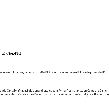
gal
Accesibilidad
Reglamento UE 2024/1083
Condiciones de uso
Política de privacidad
Publ
enda Cantabria
Playas
Soluciones digitales para Pymes
Restaurantes en Cantabria
De tien
as de Cantabria
Sostenibles
Racing
Foro Económico
Empleo Cantabria
Carlos Alcaraz
Loter