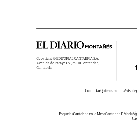
Copyright © EDITORIAL CANTABRIA S.A.
Avenida de Parayas 38, 39011 Santander ,
Cantabria
Contactar
Quiénes somos
Aviso le
Esquelas
Cantabria en la Mesa
Cantabria DModa
Ag
Cas