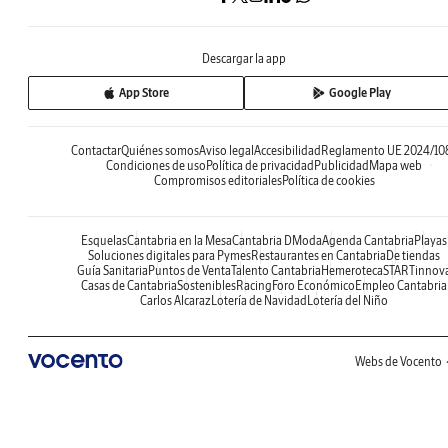
Descargar la app
App Store
Google Play
Contactar
Quiénes somos
Aviso legal
Accesibilidad
Reglamento UE 2024/10
Condiciones de uso
Política de privacidad
Publicidad
Mapa web
Compromisos editoriales
Política de cookies
Esquelas
Cantabria en la Mesa
Cantabria DModa
Agenda Cantabria
Playas
Soluciones digitales para Pymes
Restaurantes en Cantabria
De tiendas
Guía Sanitaria
Puntos de Venta
Talento Cantabria
Hemeroteca
STARTinnov
Casas de Cantabria
Sostenibles
Racing
Foro Económico
Empleo Cantabria
Carlos Alcaraz
Lotería de Navidad
Lotería del Niño
Webs de Vocento