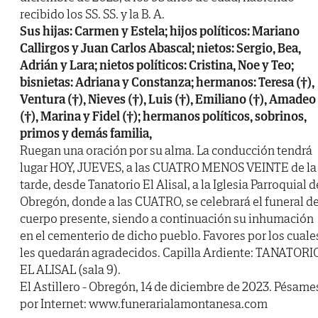
recibido los SS. SS. y la B. A.
Sus hijas: Carmen y Estela; hijos políticos: Mariano
Callirgos y Juan Carlos Abascal; nietos: Sergio, Bea,
Adrián y Lara; nietos políticos: Cristina, Noe y Teo;
bisnietas: Adriana y Constanza; hermanos: Teresa (†),
Ventura (†), Nieves (†), Luis (†), Emiliano (†), Amadeo
(†), Marina y Fidel (†); hermanos políticos, sobrinos,
primos y demás familia,
Ruegan una oración por su alma. La conducción tendrá
lugar HOY, JUEVES, a las CUATRO MENOS VEINTE de la
tarde, desde Tanatorio El Alisal, a la Iglesia Parroquial d
Obregón, donde a las CUATRO, se celebrará el funeral d
cuerpo presente, siendo a continuación su inhumación
en el cementerio de dicho pueblo. Favores por los cuale
les quedarán agradecidos. Capilla Ardiente: TANATORI
EL ALISAL (sala 9).
El Astillero - Obregón, 14 de diciembre de 2023. Pésame
por Internet: www.funerarialamontanesa.com