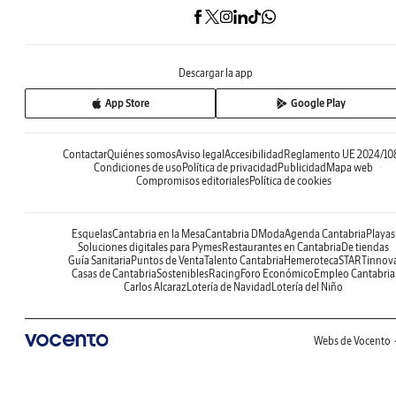
Descargar la app
App Store
Google Play
Contactar
Quiénes somos
Aviso legal
Accesibilidad
Reglamento UE 2024/10
Condiciones de uso
Política de privacidad
Publicidad
Mapa web
Compromisos editoriales
Política de cookies
Esquelas
Cantabria en la Mesa
Cantabria DModa
Agenda Cantabria
Playas
Soluciones digitales para Pymes
Restaurantes en Cantabria
De tiendas
Guía Sanitaria
Puntos de Venta
Talento Cantabria
Hemeroteca
STARTinnov
Casas de Cantabria
Sostenibles
Racing
Foro Económico
Empleo Cantabria
Carlos Alcaraz
Lotería de Navidad
Lotería del Niño
Webs de Vocento