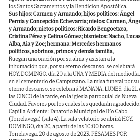
los Santos Sacramentos y la Bendición Apostólica.
Sus hijos: Carmen y Armando; hijos políticos: Ángel
Pernía y Concepción Echevarría; nietos: Carmen, Áng
y Armando; nietos políticos: Ricardo Bengoetxea,
Cristina Pérez y Celina Gómez; bisnietos: Nacho, Lucas
Alba, Aia y Zoe; hermana: Mercedes hermanos
políticos, sobrinos, primos y demás familia,
Ruegan una oración por su alma y asistan a la
inhumación que, por su eterno descanso, se celebrará
HOY, DOMINGO, día 20 a la UNA Y MEDIA del mediodía,
en el cementerio de Campuzano. La misa funeral por su
eterno descanso, se celebrará MAÑANA, LUNES, día 21, 
las CINCO de la tarde, en la iglesia parroquial de Nueva
Ciudad. Favores por los cuales les quedarán agradecido
Capilla Ardiente: Tanatorio Municipal de Río Cabo
(Torrelavega) (sala 4). La sala velatorio se abrirá HOY,
DOMINGO, día 20, a partir de las 10:00 horas.
Torrelavega, 20 de agosto de 2023. PÉSAMES POR