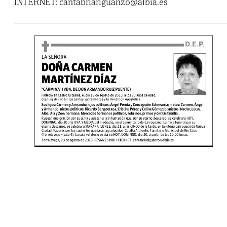
INTERNET: cantabriariguanzo@albia.es