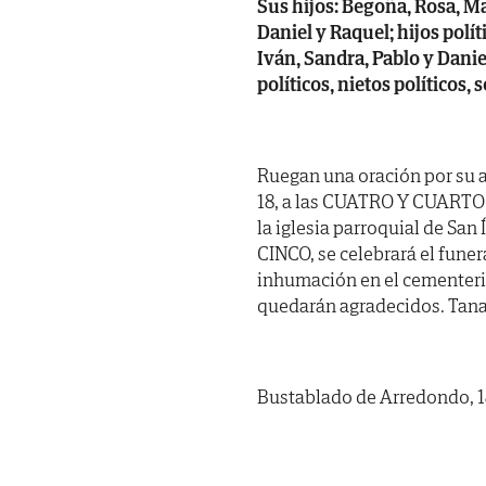
Sus hijos: Begoña, Rosa, Ma
Daniel y Raquel; hijos polít
Iván, Sandra, Pablo y Dani
políticos, nietos políticos,
Ruegan una oración por su 
18, a las CUATRO Y CUARTO d
la iglesia parroquial de Sa
CINCO, se celebrará el fune
inhumación en el cementerio
quedarán agradecidos. Tanat
Bustablado de Arredondo, 18