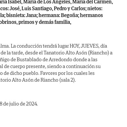
ría Isabel, María de Los Ángeles, María del Carmen,
icos: José, Luis Santiago, Pedro y Carlos; nietos:
ela; bisnieta: Jana; hermana: Begoña; hermanos
 sobrinos, primos y demás familia,
alma. La conducción tendrá lugar HOY, JUEVES, día
e la tarde, desde el Tanatorio Alto Asón (Riancho) a
n Íñigo de Bustablado de Arredondo donde a las
ral de cuerpo presente, siendo a continuación su
 de dicho pueblo. Favores por los cuales les
orio Alto Asón de Riancho (sala 2).
 de julio de 2024.